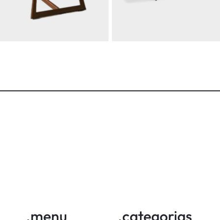
ANCO CANOE
BANCO GRID
arcelo Ligieri
iba mais
adicionar
saiba mais
adicion
.menu
.categorias