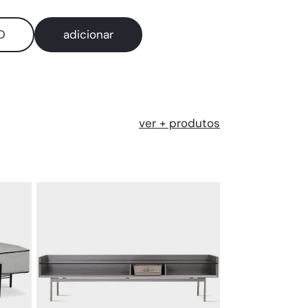
D
adicionar
ver + produtos