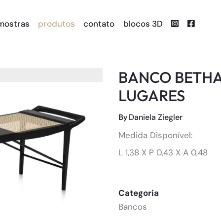
mostras
produtos
contato
blocos 3D
BANCO BETHA
LUGARES
By
Daniela Ziegler
Medida Disponível:
L 1,38 X P 0,43 X A 0,48
Categoria
Bancos