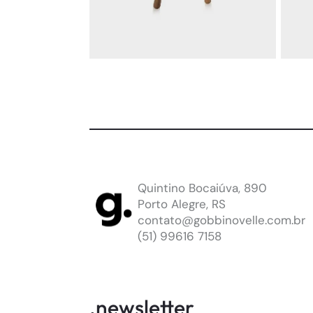
BANCO
BELMONTE
B
By
Pedro Mendes
By
M
Quintino Bocaiúva, 890
Porto Alegre, RS
saiba mais
adicionar
sa
contato@gobbinovelle.com.br
(51) 99616 7158
.newsletter